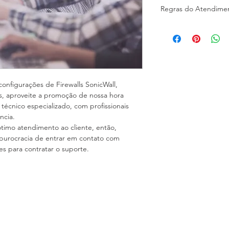
Regras do Atendime
Caso tenha alguma d
serviço, entre em con
e-mail para confirmar
O atendimento é rea
prévio, caso ja tenha
entraremos em contat
nfigurações de Firewalls SonicWall, 
atendimento.
s, aproveite a promoção de nossa hora 
técnico especializado, com profissionais 
ncia.
imo atendimento ao cliente, então, 
 burocracia de entrar em contato com 
s para contratar o suporte.