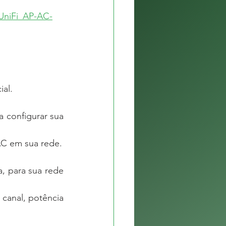
/UniFi_AP-AC-
ial.
 configurar sua 
AC em sua rede.
, para sua rede 
canal, potência 