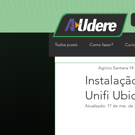
Todos posts
Como fazer?
Curi
Agricio Santana
14 
Instalaçã
Unifi Ubiq
Atualizado:
17 de mai. de 