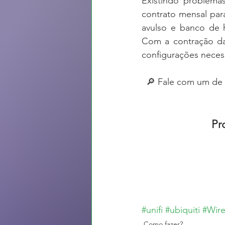
Existindo problema
contrato mensal par
avulso e banco de h
Com a contração da 
configurações neces
🔎 Fale com um de 
Pr
#unifi
#ubiquiti
#Wire
Como fazer?