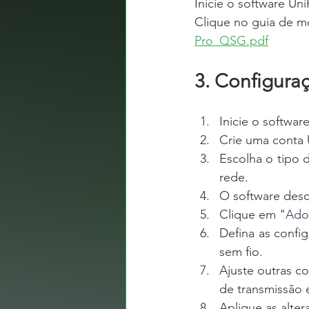
Inicie o software Uni
Clique no guia de m
Pro_QSG.pdf
3. Configuraç
Inicie o software
Crie uma conta 
Escolha o tipo d
rede.
O software desc
Clique em "
Ado
Defina as confi
sem fio.
Ajuste outras c
de transmissão 
Aplique as alter