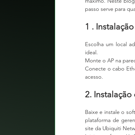
máximo. Neste blog v
passo serve para qua
1 . Instalação
Escolha um local a
ideal.
Monte o AP na pared
Conecte o cabo Ethe
acesso.
2. Instalação
Baixe e instale o s
plataforma de geren
site da Ubiquiti Net