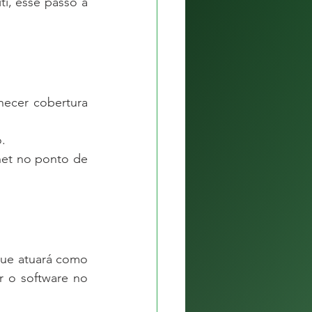
i, esse passo a 
ecer cobertura 
.  
et no ponto de 
que atuará como 
 o software no 