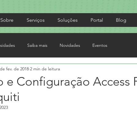
Sobre
Serviços
Soluções
Portal
Blog
osidades
Saiba mais
Novidades
Eventos
de fev. de 2018
2 min de leitura
o e Configuração Access 
uiti
2023