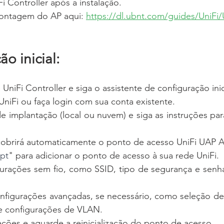
Fi Controller após a instalação.
ontagem do AP aqui: 
https://dl.ubnt.com/guides/UniFi
ão inicial:
 UniFi Controller e siga o assistente de configuração inic
UniFi ou faça login com sua conta existente.
e implantação (local ou nuvem) e siga as instruções para
obrirá automaticamente o ponto de acesso UniFi UAP 
pt
" para adicionar o ponto de acesso à sua rede UniFi.
gurações sem fio, como SSID, tipo de segurança e senha
onfigurações avançadas, se necessário, como seleção de 
e configurações de VLAN.
ações e aguarde a reinicialização do ponto de acesso.