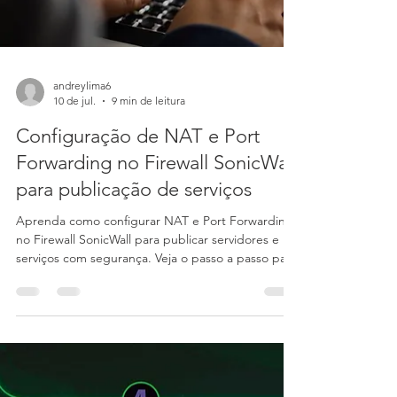
andreylima6
10 de jul.
9 min de leitura
Configuração de NAT e Port
Forwarding no Firewall SonicWall
para publicação de serviços
Aprenda como configurar NAT e Port Forwarding
no Firewall SonicWall para publicar servidores e
serviços com segurança. Veja o passo a passo para
criar regras NAT, objetos, políticas de acesso e
liberar portas no SonicOS 6.5 e 7.x.