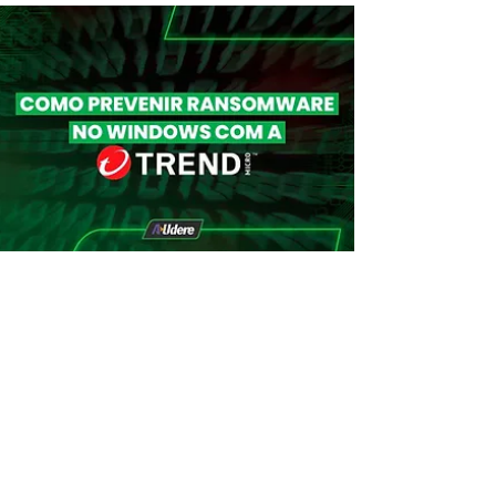
Agricio Santana
22 de mai. de 2023
2 min de leitura
Kaspersky: Como visualizar os
detalhes do código de ativação
Descubra como visualizar de forma rápida e
segura todos os detalhes do código de ativação
do antivírus Kaspersky. No blog da Audere,
explicamos o passo a passo para acessar as
informações da sua licença, garantindo o correto
gerenciamento da proteção e evitando problemas
de ativação. Confira o guia completo!