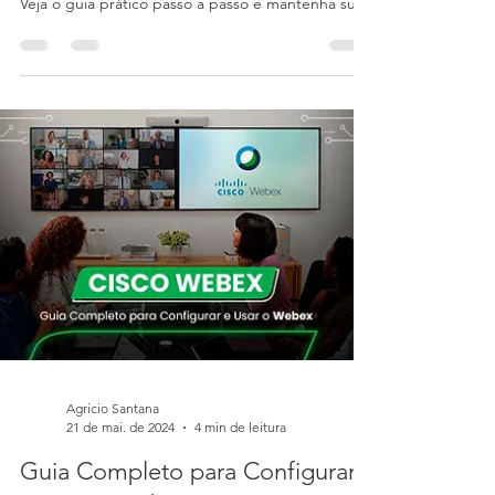
20 de ago. de 2024
3 min de leitura
Como faço para gerar um novo
certificado SSL do meu firewall
SonicWall?
Descubra como gerar um novo certificado SSL no
seu firewall SonicWall de forma simples e segura.
Veja o guia prático passo a passo e mantenha sua
rede protegida!