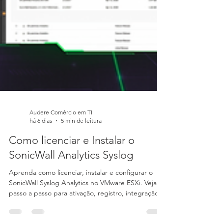
Audere Comércio em TI
há 6 dias
5 min de leitura
Como licenciar e Instalar o
SonicWall Analytics Syslog
Aprenda como licenciar, instalar e configurar o
SonicWall Syslog Analytics no VMware ESXi. Veja o
passo a passo para ativação, registro, integração
com firewalls e coleta de logs para monitoramento