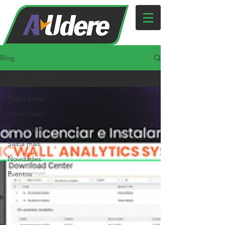
Blog
Como fazer?
Todos posts
Como fazer?
Curiosidades
Saiba mais
Novidades
Eventos