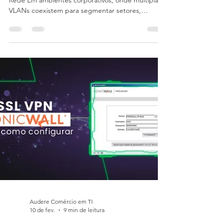
Configurando VLANs permitidas
em um Link Trunk
🔗 Entenda a Importância do Link Trunk na Sua
Rede Em ambientes corporativos, onde múltiplas
VLANs coexistem para segmentar setores,
serviços e níveis de segurança, o link trunk
desempenha um papel essencial na comunicação
entre switches . Ele permite que diversas VLANs
trafeguem por um único enlace (conexão entre
dois dispositivos), garantindo organização,
escalabilidade e melhor aproveitamento da
infraestrutura de rede. No entanto, apesar de
parecer uma configuração simple