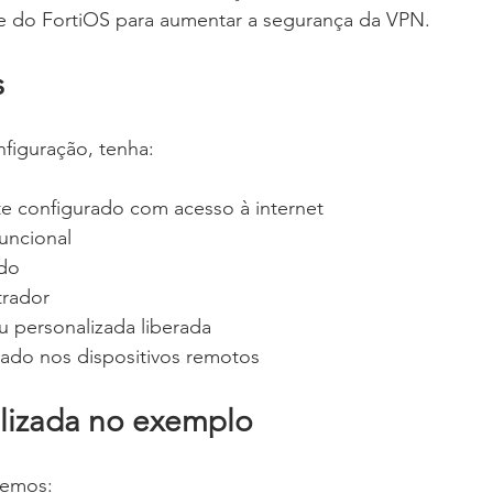
te do FortiOS para aumentar a segurança da VPN.
s
nfiguração, tenha:
ate configurado com acesso à internet
uncional
ado
trador
u personalizada liberada
alado nos dispositivos remotos
ilizada no exemplo
aremos: