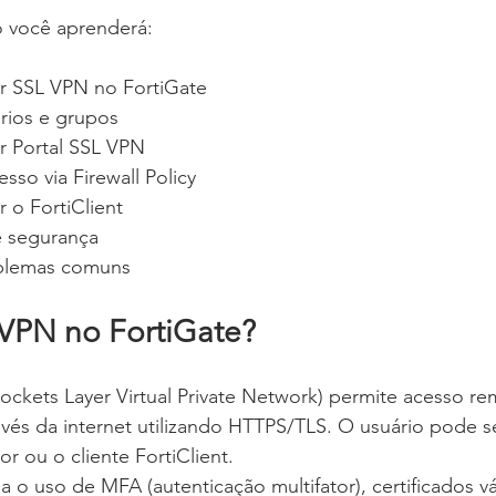
 você aprenderá:
r SSL VPN no FortiGate
rios e grupos
r Portal SSL VPN
sso via Firewall Policy
 o FortiClient
e segurança
blemas comuns
VPN no FortiGate?
ckets Layer Virtual Private Network) permite acesso re
avés da internet utilizando HTTPS/TLS. O usuário pode s
r ou o cliente FortiClient.
 o uso de MFA (autenticação multifator), certificados vá