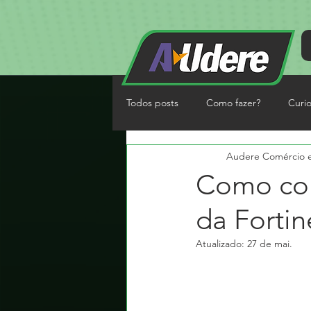
Todos posts
Como fazer?
Curi
Audere Comércio 
Como con
da Fortin
Atualizado:
27 de mai.