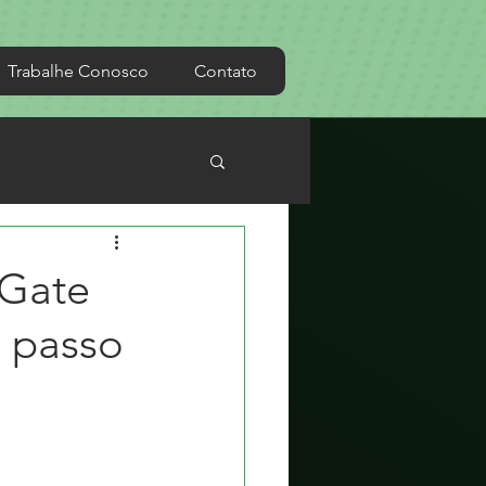
Trabalhe Conosco
Contato
iGate
a passo