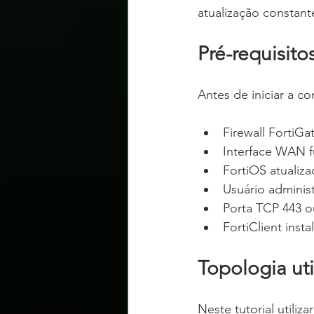
atualização constan
Pré-requisito
Antes de iniciar a co
Firewall FortiG
Interface WAN f
FortiOS atualiz
Usuário adminis
Porta TCP 443 o
FortiClient inst
Topologia ut
Neste tutorial utiliz