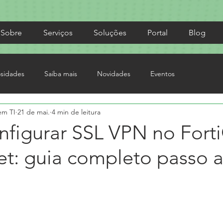
Sobre
Serviços
Soluções
Portal
Blog
osidades
Saiba mais
Novidades
Eventos
em TI
21 de mai.
4 min de leitura
figurar SSL VPN no Fort
et: guia completo passo 