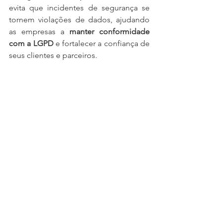
evita que incidentes de segurança se 
tornem violações de dados, ajudando 
as empresas a 
manter conformidade 
com a LGPD
 e fortalecer a confiança de 
seus clientes e parceiros.
NGAV com a Audere
Na 
Audere
, ajudamos empresas a 
adotar tecnologias de 
próxima geração 
em cibersegurança
, com soluções 
líderes como 
Sophos
, 
SonicWall
, 
Kaspersky
, 
Microsoft 
que combina 
NGAV, IA, Machine Learning, 
Sandboxing e monitoramento XDR
 em 
uma única plataforma.
Nossa equipe de especialistas realiza a 