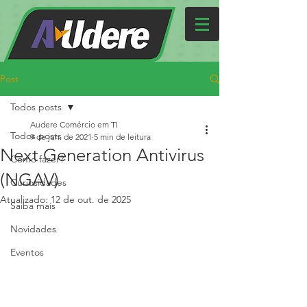
Post
Todos posts
Audere Comércio em TI
Todos posts
9 de jun. de 2021
5 min de leitura
Next Generation Antivirus
Como fazer?
(NGAV)
Curiosidades
Atualizado:
12 de out. de 2025
Saiba mais
Novidades
Eventos