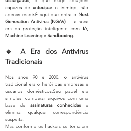
disfarçados
, o que exige soluções 
capazes de 
antecipar
 o inimigo, não 
apenas reagir.É aqui que entra o 
Next 
Generation Antivirus (NGAV)
 — a nova 
era da proteção inteligente com 
IA, 
Machine Learning e Sandboxing
.
🔹 A Era dos Antivirus 
Tradicionais
Nos anos 90 e 2000, o antivírus 
tradicional era o herói das empresas e 
usuários domésticos.Seu papel era 
simples: comparar arquivos com uma 
base de 
assinaturas conhecidas
 e 
eliminar qualquer correspondência 
suspeita.
Mas conforme os hackers se tornaram 