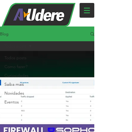
Blog
Todos posts
Todos posts
Como fazer?
Curiosidades
Saiba mais
Novidades
Eventos