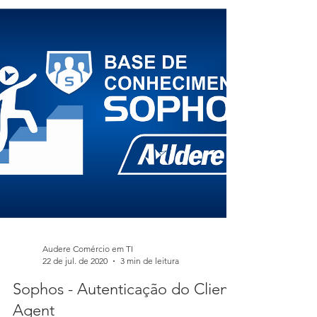
Poucos termos na rede geraram tanto burburinho
recentemente quanto SD-WAN (ou rede
definida...