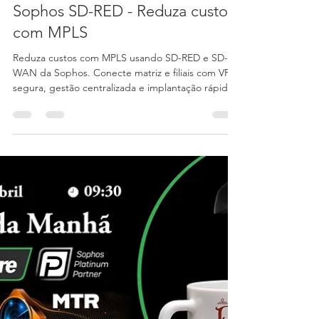
Audere Comércio em TI
11 de mar.
4 min de leitura
Sophos SD-RED - Reduza custos
com MPLS
Reduza custos com MPLS usando SD-RED e SD-
WAN da Sophos. Conecte matriz e filiais com VPN
segura, gestão centralizada e implantação rápida.
Fale com a Audere.