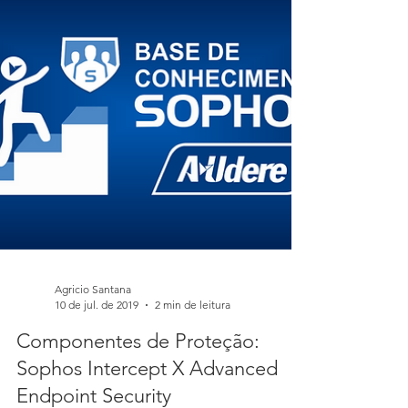
Passo a Passo de "como ativar a
subscrição/licenciamento da Sophos?" Se você
estiver começando um teste de avaliação do
Central So