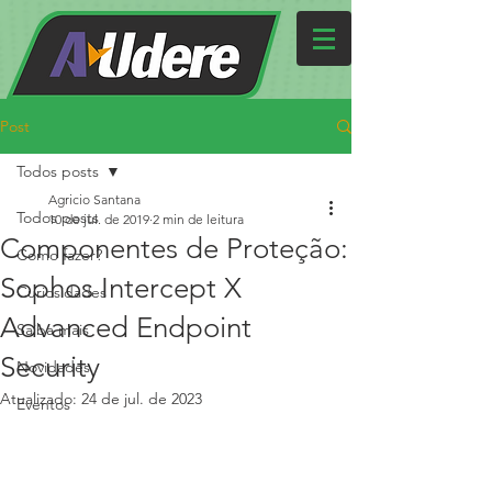
Post
Todos posts
Agricio Santana
Todos posts
10 de jul. de 2019
2 min de leitura
Componentes de Proteção:
Como fazer?
Sophos Intercept X
Curiosidades
Advanced Endpoint
Saiba mais
Security
Novidades
Atualizado:
24 de jul. de 2023
Eventos