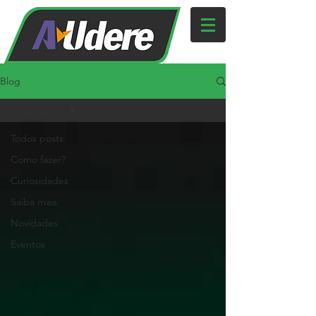
Blog
Todos posts
Todos posts
Como fazer?
Curiosidades
Saiba mais
Novidades
Eventos