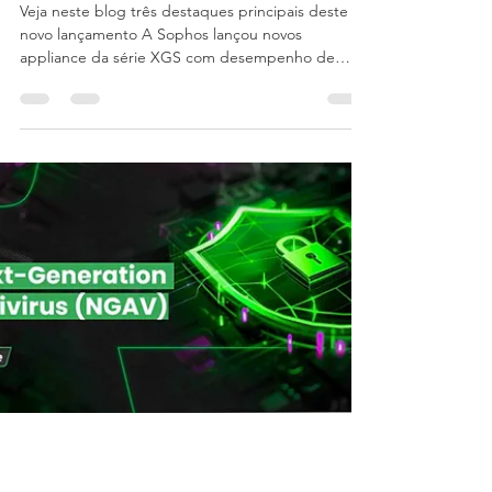
11 de jun. de 2021
3 min de leitura
Sophos lança firewall da série
XGS com inspeção de TLS
Veja neste blog três destaques principais deste
novo lançamento A Sophos lançou novos
appliance da série XGS com desempenho de
alta...