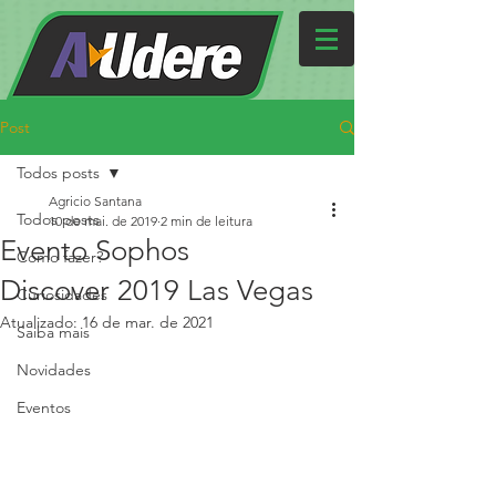
Post
Todos posts
Agricio Santana
Todos posts
10 de mai. de 2019
2 min de leitura
Evento Sophos
Como fazer?
Discover 2019 Las Vegas
Curiosidades
Atualizado:
16 de mar. de 2021
Saiba mais
Novidades
Eventos