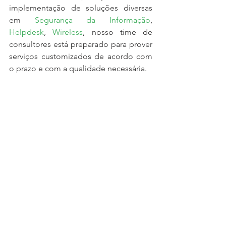
implementação de soluções diversas 
em 
Segurança da Informação
, 
Helpdesk
, 
Wireless
, nosso time de 
consultores está preparado para prover 
serviços customizados de acordo com 
o prazo e com a qualidade necessária. 
#sophos
#lgpd
#cybercrime
#seethefuture
#SophosDiscover
Eventos