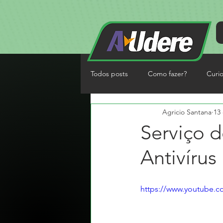
Todos posts
Como fazer?
Curi
Agricio Santana
13
Serviço d
Antivírus
https://www.youtube.