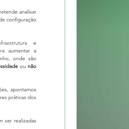
tende analisar 
de configuração 
nfraestrutura
 e 
ara aumentar a 
nho, onde são 
ssidade 
ou 
não 
ões,
 a
pontamos 
s práticas dos 
ser realizadas 