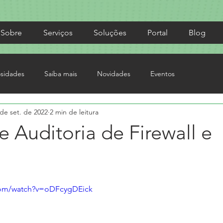
Sobre
Serviços
Soluções
Portal
Blog
osidades
Saiba mais
Novidades
Eventos
 de set. de 2022
2 min de leitura
e Auditoria de Firewall e
com/watch?v=oDFcygDEick