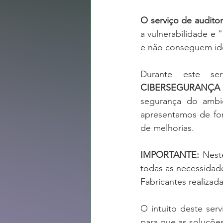
O serviço de audito
a vulnerabilidade e
e não conseguem iden
Durante este se
CIBERSEGURANÇA
segurança do ambi
apresentamos de for
de melhorias. 
IMPORTANTE:
Nest
todas as necessidad
Fabricantes realizada
O intuito deste serv
para que as soluçõe