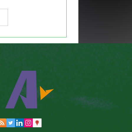
os Pentest: o que é,
 funciona e como
ificar vulnerabilidades na
rede