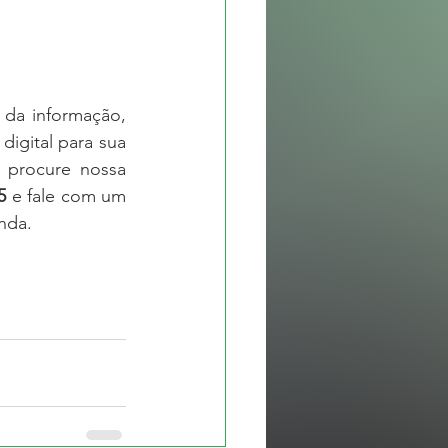
a informação, 
igital para sua 
 procure nossa 
5
 e fale com um 
nda.