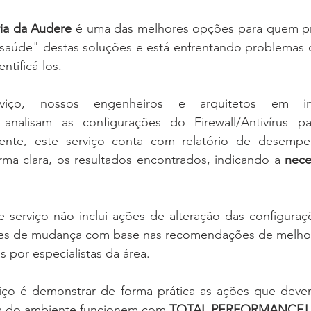
ria da Audere
 é uma das melhores opções para quem pre
 "saúde" destas soluções e está enfrentando problemas 
tificá-los. 
rviço, nossos engenheiros e arquitetos em 
i
 
analisam as configurações do Firewall/Antivírus p
ente, este serviço conta com relatório de desempe
ma clara, os resultados encontrados, indicando a 
nece
e serviço não inclui ações de alteração das configuraç
es de mudança com base nas recomendações de melhore
s por especialistas da área.
iço é 
demonstrar de forma prática as ações que devem 
s do ambiente funcionem com 
TOTAL PERFORMANCE!