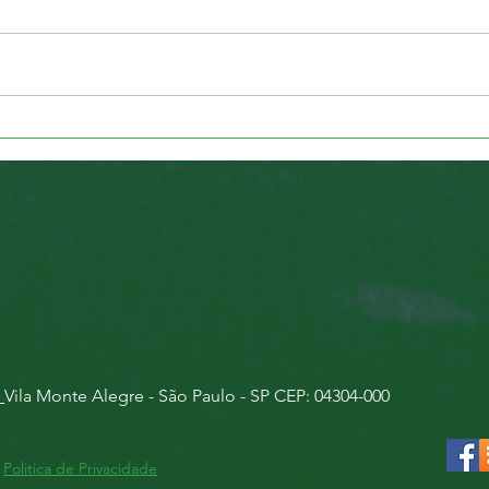
Consultoria de TI: o que é,
Soph
como funciona e porque
como
contratar ?
ident
sua 
1
Vila Monte Alegre - São Paulo - SP
CEP: 04304-000
-
Politica de Privacidade