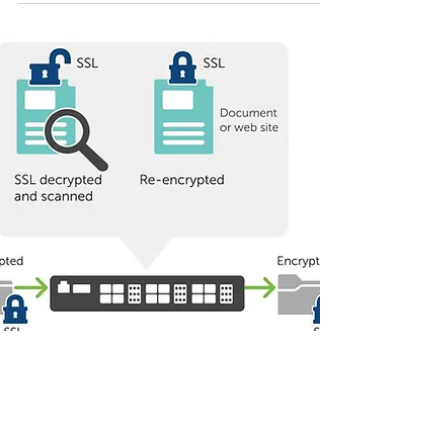
Agricio Santana
11 de jun. de 2018
2 min de leitura
Audere Partners 2018
No dia 07 de Junho de 2018 a Audere realizou o 1º
jantar de negócios exclusivamente para parceiros,
onde lançamos o Programa de Parceiros.