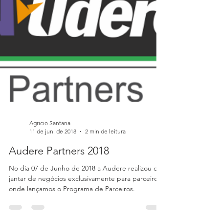
conexões WAN usando modems sem fio 4G e 3G