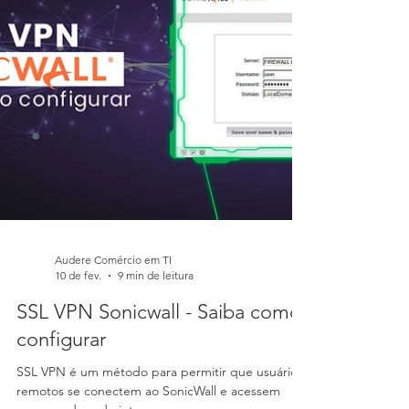
Audere Comércio em TI
10 de fev.
9 min de leitura
SSL VPN Sonicwall - Saiba como