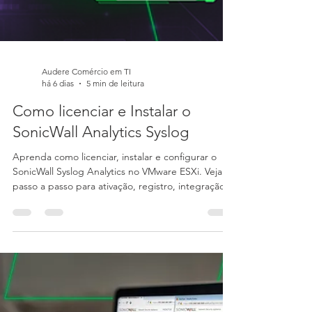
Audere Comércio em TI
há 6 dias
5 min de leitura
Como licenciar e Instalar o
SonicWall Analytics Syslog
Aprenda como licenciar, instalar e configurar o
SonicWall Syslog Analytics no VMware ESXi. Veja o
passo a passo para ativação, registro, integração
com firewalls e coleta de logs para monitoramento
e análise de segurança.