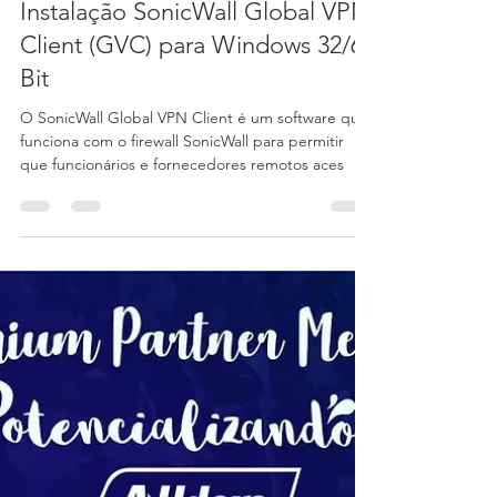
Audere Comércio em TI
6 de ago. de 2020
2 min de leitura
Instalação SonicWall Global VPN
Client (GVC) para Windows 32/64
Bit
O SonicWall Global VPN Client é um software que
funciona com o firewall SonicWall para permitir
que funcionários e fornecedores remotos aces