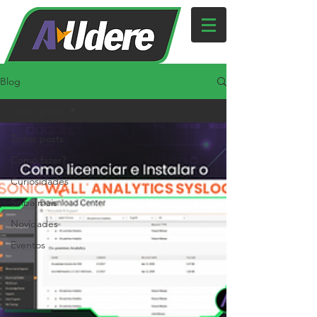
Blog
Todos posts
Todos posts
Como fazer?
Curiosidades
Saiba mais
Novidades
Eventos