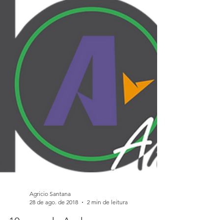
encontro anual que a ScanSource, agora
integrada com a Network1, realiza para os maiores
Rev