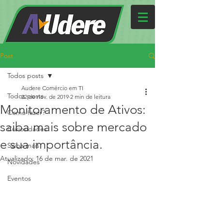
Post
Todos posts
Audere Comércio em TI
Todos posts
22 de nov. de 2019
2 min de leitura
Monitoramento de Ativos:
Como fazer?
saiba mais sobre mercado
Curiosidades
e sua importância.
Saiba mais
Atualizado:
16 de mar. de 2021
Novidades
Eventos